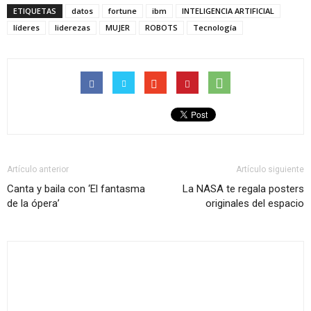
ETIQUETAS
datos
fortune
ibm
INTELIGENCIA ARTIFICIAL
líderes
liderezas
MUJER
ROBOTS
Tecnología
Artículo anterior
Artículo siguiente
Canta y baila con ‘El fantasma
La NASA te regala posters
de la ópera’
originales del espacio