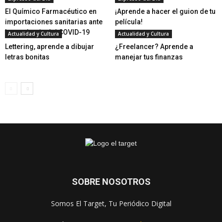
El Químico Farmacéutico en
¡Aprende a hacer el guion de tu
importaciones sanitarias ante
película!
la pandemia del COVID-19
Actualidad y Cultura
Actualidad y Cultura
Lettering, aprende a dibujar
¿Freelancer? Aprende a
letras bonitas
manejar tus finanzas
SOBRE NOSOTROS
Somos El Target, Tu Periódico Digital