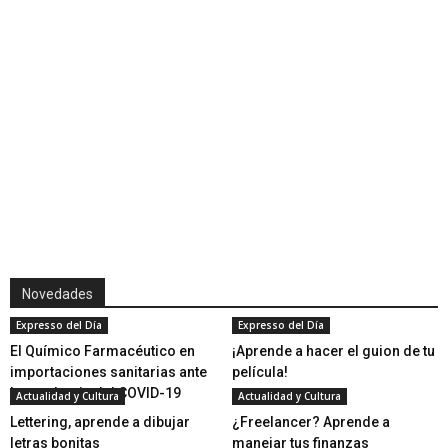
Novedades
Expresso del Día
Expresso del Día
El Químico Farmacéutico en
¡Aprende a hacer el guion de tu
importaciones sanitarias ante
película!
la pandemia del COVID-19
Actualidad y Cultura
Actualidad y Cultura
Lettering, aprende a dibujar
¿Freelancer? Aprende a
letras bonitas
manejar tus finanzas