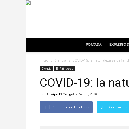
PORTADA
EXPRESSO D
Inicio
Ciencia
COVID-19: la naturaleza se defiend
Ciencia
El Alfil Verde
COVID-19: la nat
Por
Equipo El Target
-
6 abril, 2020
Compartir en Facebook
Compartir en