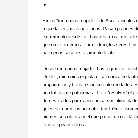
así.
En los “mercados mojados” de Asia, animales d
a quedar en jaulas apretadas. Pasan grandes di
excremento desde sus hogares a los mercados
que no conocemos. Para colmo, los seres hu
patógenas, algunos altamente letales.
Desde mercados mojados hasta granjas industr
Unidos, microbios explotan. La crianza de tan
propagación y transmisión de enfermedades. E
una fábrica de patógenas. Para “resolver” el 
domesticados para la matanza, son alimentados
quienes comen los animales también consumen los
pierden su potencia y el cuerpo humano está e
farmacopea moderna.