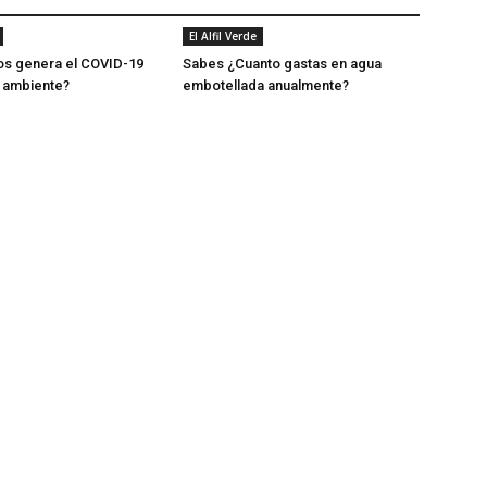
El Alfil Verde
os genera el COVID-19
Sabes ¿Cuanto gastas en agua
 ambiente?
embotellada anualmente?