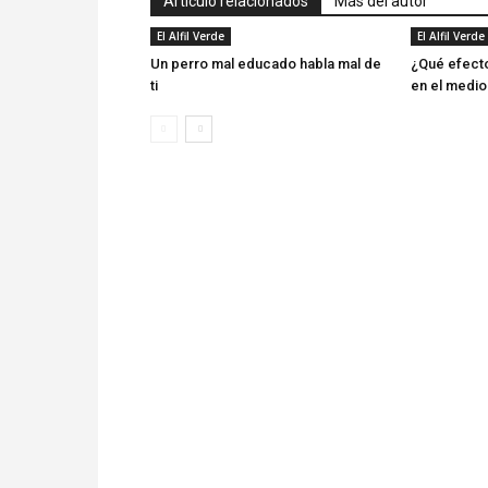
Artículo relacionados
Más del autor
El Alfil Verde
El Alfil Verde
Un perro mal educado habla mal de
¿Qué efect
ti
en el medio