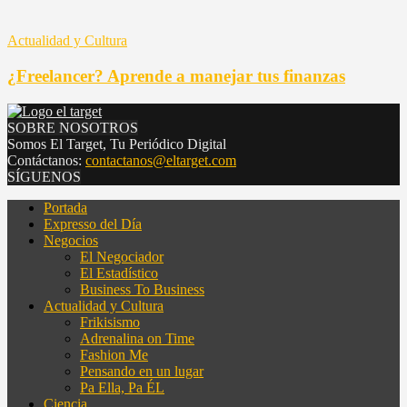
Actualidad y Cultura
¿Freelancer? Aprende a manejar tus finanzas
SOBRE NOSOTROS
Somos El Target, Tu Periódico Digital
Contáctanos:
contactanos@eltarget.com
SÍGUENOS
Portada
Expresso del Día
Negocios
El Negociador
El Estadístico
Business To Business
Actualidad y Cultura
Frikisismo
Adrenalina on Time
Fashion Me
Pensando en un lugar
Pa Ella, Pa ÉL
Ciencia