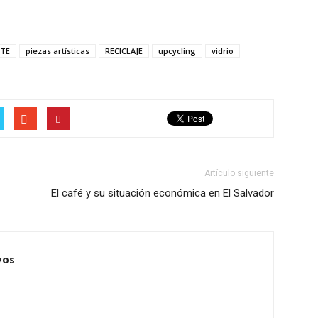
NTE
piezas artísticas
RECICLAJE
upcycling
vidrio
Artículo siguiente
El café y su situación económica en El Salvador
vos