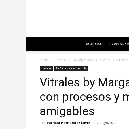
PORTADA
EXPRESSO D
Inicio
Ciencia
La Cápsula de Clorofila
Vitrale
Ciencia
La Cápsula de Clorofila
Vitrales by Marga
con procesos y m
amigables
Por
Patricia Hernández Lovos
-
17 mayo, 2019