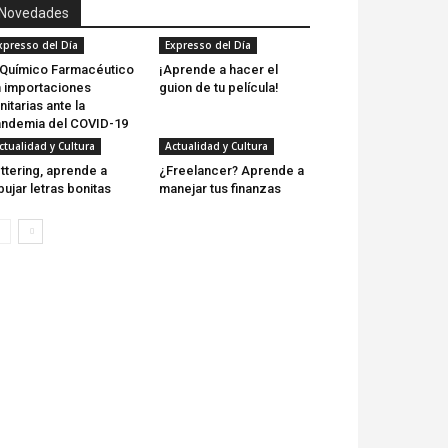
Novedades
xpresso del Día
Expresso del Día
 Químico Farmacéutico
¡Aprende a hacer el
 importaciones
guion de tu película!
nitarias ante la
ndemia del COVID-19
ctualidad y Cultura
Actualidad y Cultura
ttering, aprende a
¿Freelancer? Aprende a
bujar letras bonitas
manejar tus finanzas