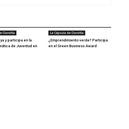
e Clorofila
La Cápsula de Clorofila
ya y participa en la
¿Emprendimiento verde? Participa
ática de Juventud en
en el Green Business Award