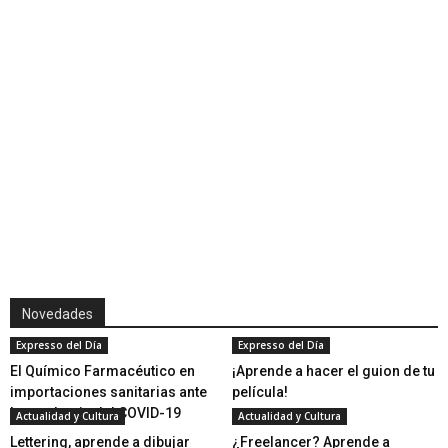
Novedades
Expresso del Día
Expresso del Día
El Químico Farmacéutico en
¡Aprende a hacer el guion de tu
importaciones sanitarias ante
película!
la pandemia del COVID-19
Actualidad y Cultura
Actualidad y Cultura
Lettering, aprende a dibujar
¿Freelancer? Aprende a