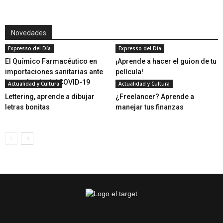
Novedades
Expresso del Día
Expresso del Día
El Químico Farmacéutico en
¡Aprende a hacer el guion de tu
importaciones sanitarias ante
película!
la pandemia del COVID-19
Actualidad y Cultura
Actualidad y Cultura
Lettering, aprende a dibujar
¿Freelancer? Aprende a
letras bonitas
manejar tus finanzas