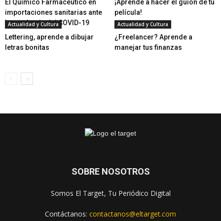
El Químico Farmacéutico en
¡Aprende a hacer el guion de tu
importaciones sanitarias ante
película!
la pandemia del COVID-19
Actualidad y Cultura
Actualidad y Cultura
Lettering, aprende a dibujar
¿Freelancer? Aprende a
letras bonitas
manejar tus finanzas
SOBRE NOSOTROS
Somos El Target, Tu Periódico Digital
Contáctanos:
contactanos@eltarget.com