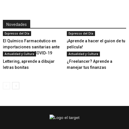
Novedades
Expresso del Día
Expresso del Día
El Químico Farmacéutico en
¡Aprende a hacer el guion de tu
importaciones sanitarias ante
película!
la pandemia del COVID-19
Actualidad y Cultura
Actualidad y Cultura
Lettering, aprende a dibujar
¿Freelancer? Aprende a
letras bonitas
manejar tus finanzas