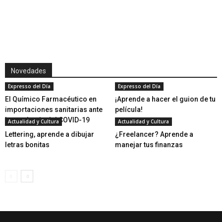
Novedades
Expresso del Día
Expresso del Día
El Químico Farmacéutico en
¡Aprende a hacer el guion de tu
importaciones sanitarias ante
película!
la pandemia del COVID-19
Actualidad y Cultura
Actualidad y Cultura
Lettering, aprende a dibujar
¿Freelancer? Aprende a
letras bonitas
manejar tus finanzas