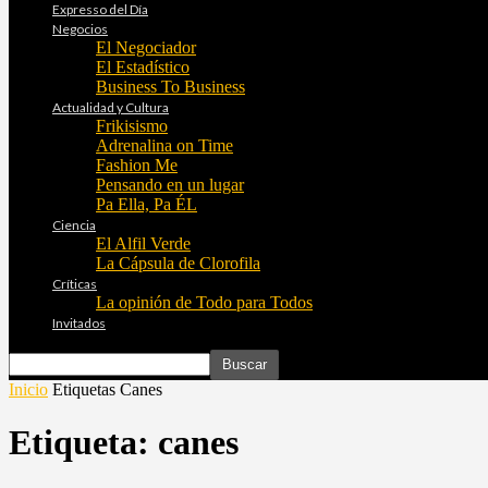
Expresso del Día
Negocios
El Negociador
El Estadístico
Business To Business
Actualidad y Cultura
Frikisismo
Adrenalina on Time
Fashion Me
Pensando en un lugar
Pa Ella, Pa ÉL
Ciencia
El Alfil Verde
La Cápsula de Clorofila
Críticas
La opinión de Todo para Todos
Invitados
Inicio
Etiquetas
Canes
Etiqueta: canes