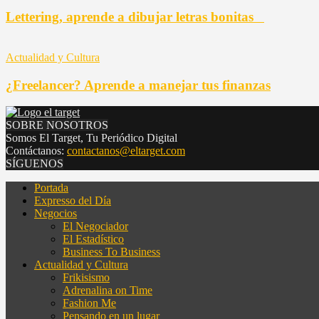
Lettering, aprende a dibujar letras bonitas
Actualidad y Cultura
¿Freelancer? Aprende a manejar tus finanzas
SOBRE NOSOTROS
Somos El Target, Tu Periódico Digital
Contáctanos:
contactanos@eltarget.com
SÍGUENOS
Portada
Expresso del Día
Negocios
El Negociador
El Estadístico
Business To Business
Actualidad y Cultura
Frikisismo
Adrenalina on Time
Fashion Me
Pensando en un lugar