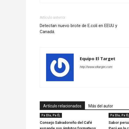
Artículo anterior
Detectan nuevo brote de E.coli en EEUU y
Canadá.
Equipo El Target
http://www.eltarget.com
Artículo relacionados
Más del autor
Pa Ella, Pa ÉL
Pa Ella, Pa ÉL
Consejo Salvadoreño del Café
Sabor perua
expande sus ámbitos formativos
Perú en la c