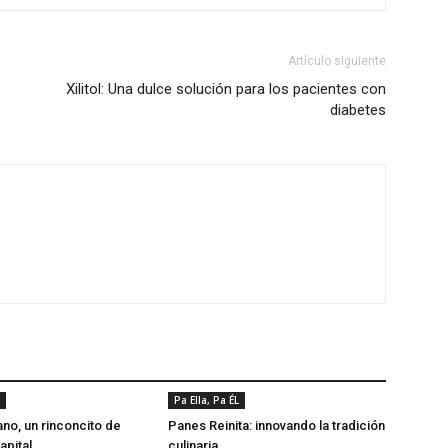
Artículo siguiente
Xilitol: Una dulce solución para los pacientes con
diabetes
Pa Ella, Pa ÉL
no, un rinconcito de
Panes Reinita: innovando la tradición
apital
culinaria