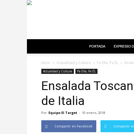
PORTADA
EXPRESSO D
Inicio
Actualidad y Cultura
Pa Ella, Pa ÉL
Ensal
Actualidad y Cultura
Pa Ella, Pa ÉL
Ensalada Toscana
de Italia
Por
Equipo El Target
-
10 enero, 2018
Compartir en Facebook
Compartir en