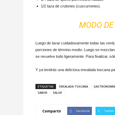
1/2 taza de crutones (cuscurrones).
MODO DE
Luego de lavar cuidadosamente todas las verdur
porciones de término medio. Luego se mezclan 
se revuelve todo ligeramente. Para finalizar, só
Y ya tendrás una deliciosa ensalada toscana par
ETIQUETAS
ENSALADA TOSCANA
GASTRONOMÍA
SABOR
SALUD
Compartir
Facebook
Twitter