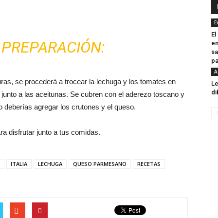
E
El
 PREPARACIÓN:
en
sa
pa
A
as, se procederá a trocear la lechuga y los tomates en
Le
di
junto a las aceitunas. Se cubren con el aderezo toscano y
lo deberías agregar los crutones y el queso.
a disfrutar junto a tus comidas.
ITALIA
LECHUGA
QUESO PARMESANO
RECETAS