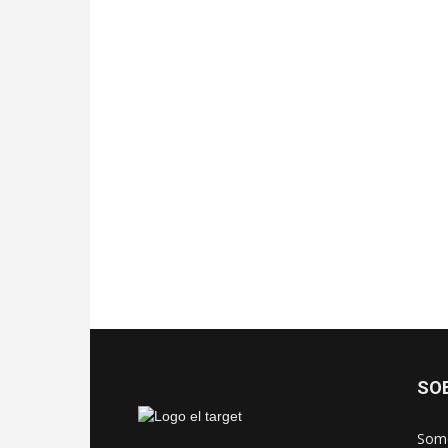
SO
Somo