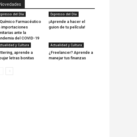
Novedades
xpresso del Día
Expresso del Día
 Químico Farmacéutico
¡Aprende a hacer el
 importaciones
guion de tu película!
nitarias ante la
ndemia del COVID-19
ctualidad y Cultura
Actualidad y Cultura
ttering, aprende a
¿Freelancer? Aprende a
bujar letras bonitas
manejar tus finanzas