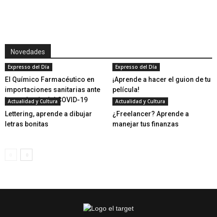
Novedades
Expresso del Día
Expresso del Día
El Químico Farmacéutico en
¡Aprende a hacer el guion de tu
importaciones sanitarias ante
película!
la pandemia del COVID-19
Actualidad y Cultura
Actualidad y Cultura
Lettering, aprende a dibujar
¿Freelancer? Aprende a
letras bonitas
manejar tus finanzas