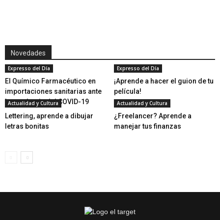
Novedades
Expresso del Día
Expresso del Día
El Químico Farmacéutico en
¡Aprende a hacer el guion de tu
importaciones sanitarias ante
película!
la pandemia del COVID-19
Actualidad y Cultura
Actualidad y Cultura
Lettering, aprende a dibujar
¿Freelancer? Aprende a
letras bonitas
manejar tus finanzas