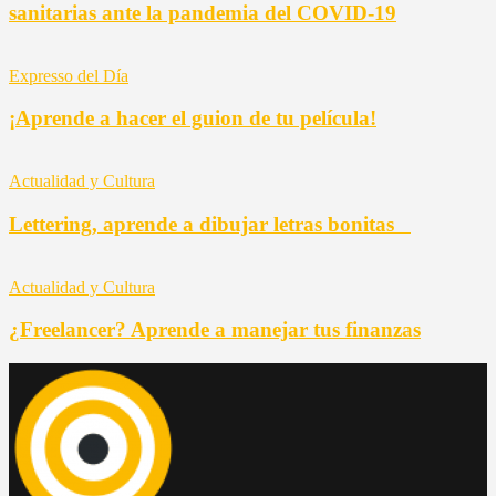
sanitarias ante la pandemia del COVID-19
Expresso del Día
¡Aprende a hacer el guion de tu película!
Actualidad y Cultura
Lettering, aprende a dibujar letras bonitas
Actualidad y Cultura
¿Freelancer? Aprende a manejar tus finanzas