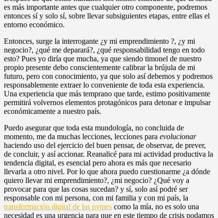
es más importante antes que cualquier otro componente, podremos
entonces sí y solo sí, sobre llevar subsiguientes etapas, entre ellas el
entorno económico.
Entonces, surge la interrogante ¿y mi emprendimiento ?, ¿y mi
negocio?, ¿qué me deparará?, ¿qué responsabilidad tengo en todo
esto? Pues yo diría que mucha, ya que siendo timonel de nuestro
propio presente debo conscientemente calibrar la brújula de mi
futuro, pero con conocimiento, ya que solo así debemos y podremos
responsablemente extraer lo conveniente de toda esta experiencia.
Una experiencia que más temprano que tarde, estimo positivamente
permitirá volvernos elementos protagónicos para detonar e impulsar
económicamente a nuestro país.
Puedo asegurar que toda esta mundología, no concluida de
momento, me da muchas lecciones, lecciones para
evolucionar
haciendo uso del ejercicio del buen pensar, de observar, de prever,
de concluir, y así accionar. Reanalicé para mi actividad productiva la
tendencia digital, es esencial pero ahora es más que necesario
llevarla a otro nivel. Por lo que ahora puedo cuestionarme ¿a dónde
quiero llevar mi emprendimiento?, ¿mi negocio? ¿Qué voy a
provocar para que las cosas sucedan? y sí, solo así podré ser
responsable con mi persona, con mi familia y con mi país, la
transformación digital de las pymes
como la mía, no es solo una
necesidad es una urgencia para que en este tiempo de crisis podamos