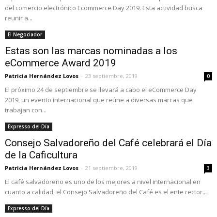
del comercio electrónico Ecommerce Day 2019. Esta actividad busca
reunir a...
El Negociador
Estas son las marcas nominadas a los
eCommerce Award 2019
Patricia Hernández Lovos
-
23 septiembre, 2019
0
El próximo 24 de septiembre se llevará a cabo el eCommerce Day
2019, un evento internacional que reúne a diversas marcas que
trabajan con...
Expresso del Día
Consejo Salvadoreño del Café celebrará el Día
de la Caficultura
Patricia Hernández Lovos
-
21 septiembre, 2019
3
El café salvadoreño es uno de los mejores a nivel internacional en
cuanto a calidad, el Consejo Salvadoreño del Café es el ente rector...
Expresso del Día