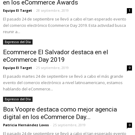
en los eCommerce Awards
Equipo El Target
-
28 septiembre, 2019
1
El pasado 24 de septiembre se llevó a cabo el tan esperado evento
del comercio electrónico Ecommerce Day 2019. Esta actividad busca
reunir a...
Expresso del Día
Ecommerce El Salvador destaca en el
eCommerce Day 2019
Equipo El Target
-
25 septiembre, 2019
0
El pasado martes 24 de septiembre se llevó a cabo el más grande
evento del comercio electrónico a nivel latinoamericano, estamos
hablando del eCommerce...
Expresso del Día
Box Voopre destaca como mejor agencia
digital en los eCommerce Day...
Patricia Hernández Lovos
-
25 septiembre, 2019
0
El pasado 24 de septiembre se llevó a cabo el tan esperado evento