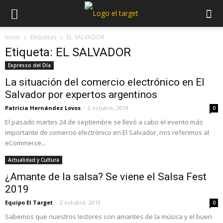
Inicio
Etiquetas
EL SALVADOR
Etiqueta: EL SALVADOR
Expresso del Día
La situación del comercio electrónico en El
Salvador por expertos argentinos
Patricia Hernández Lovos
-
2 octubre, 2019
0
El pasado martes 24 de septiembre se llevó a cabo el evento más
importante de comercio electrónico en El Salvador, nos referimos al
eCommerce...
Actualidad y Cultura
¿Amante de la salsa? Se viene el Salsa Fest
2019
Equipo El Target
-
2 octubre, 2019
0
Sabemos que nuestros lectores son amantes de la música y el buen