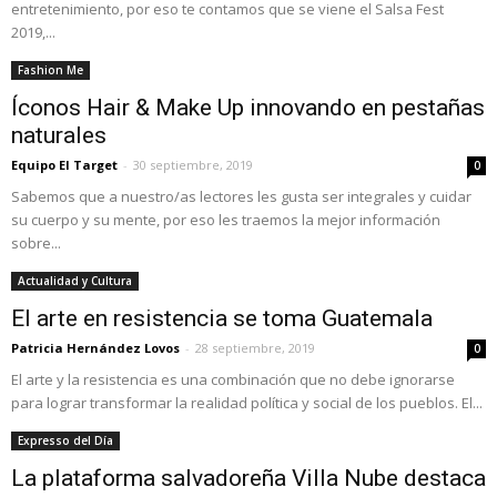
entretenimiento, por eso te contamos que se viene el Salsa Fest
2019,...
Fashion Me
Íconos Hair & Make Up innovando en pestañas
naturales
Equipo El Target
-
30 septiembre, 2019
0
Sabemos que a nuestro/as lectores les gusta ser integrales y cuidar
su cuerpo y su mente, por eso les traemos la mejor información
sobre...
Actualidad y Cultura
El arte en resistencia se toma Guatemala
Patricia Hernández Lovos
-
28 septiembre, 2019
0
El arte y la resistencia es una combinación que no debe ignorarse
para lograr transformar la realidad política y social de los pueblos. El...
Expresso del Día
La plataforma salvadoreña Villa Nube destaca