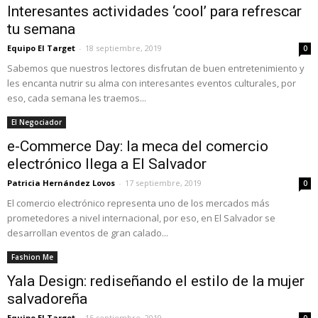
Interesantes actividades ‘cool’ para refrescar
tu semana
Equipo El Target
-
18 septiembre, 2019
0
Sabemos que nuestros lectores disfrutan de buen entretenimiento y
les encanta nutrir su alma con interesantes eventos culturales, por
eso, cada semana les traemos...
El Negociador
e-Commerce Day: la meca del comercio
electrónico llega a El Salvador
Patricia Hernández Lovos
-
17 septiembre, 2019
0
El comercio electrónico representa uno de los mercados más
prometedores a nivel internacional, por eso, en El Salvador se
desarrollan eventos de gran calado...
Fashion Me
Yala Design: rediseñando el estilo de la mujer
salvadoreña
Equipo El Target
-
15 septiembre, 2019