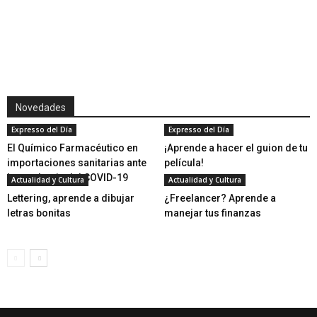
Novedades
Expresso del Día
Expresso del Día
El Químico Farmacéutico en
¡Aprende a hacer el guion de tu
importaciones sanitarias ante
película!
la pandemia del COVID-19
Actualidad y Cultura
Actualidad y Cultura
Lettering, aprende a dibujar
¿Freelancer? Aprende a
letras bonitas
manejar tus finanzas