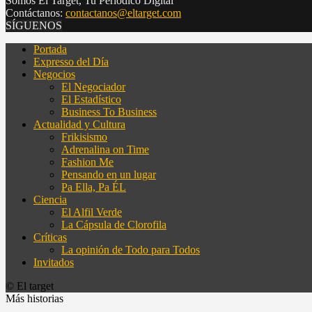
Somos El Target, Tu Periódico Digital
Contáctanos:
contactanos@eltarget.com
SÍGUENOS
Portada
Expresso del Día
Negocios
El Negociador
El Estadístico
Business To Business
Actualidad y Cultura
Frikisismo
Adrenalina on Time
Fashion Me
Pensando en un lugar
Pa Ella, Pa ÉL
Ciencia
El Alfil Verde
La Cápsula de Clorofila
Críticas
La opinión de Todo para Todos
Invitados
© El target
Más historias