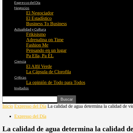
Expresso del Día
Negocios
El Negociador
El Estadístico
Business To Business
Actualidad y Cultura
Frikisismo
Adrenalina on Time
Fashion Me
Pensando en un lugar
Pa Ella, Pa ÉL
Ciencia
El Alfil Verde
La Cápsula de Clorofila
Críticas
La opinión de Todo para Todos
Invitados
Inicio
Expresso del Día
La calidad de agua determina la calidad de vi
Expresso del Día
La calidad de agua determina la calidad de