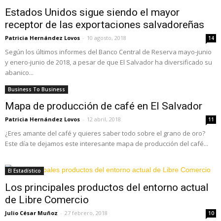
Estados Unidos sigue siendo el mayor
receptor de las exportaciones salvadoreñas
Patricia Hernández Lovos
-
10 agosto, 2018
14
Según los últimos informes del Banco Central de Reserva mayo-junio
y enero-junio de 2018, a pesar de que El Salvador ha diversificado su
abanico...
Business To Business
Mapa de producción de café en El Salvador
Patricia Hernández Lovos
-
12 abril, 2018
11
¿Eres amante del café y quieres saber todo sobre el grano de oro?
Este día te dejamos este interesante mapa de producción del café...
El Estadístico
Los principales productos del entorno actual
de Libre Comercio
Julio César Muñoz
-
27 febrero, 2018
10