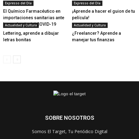
Expresso del Día
Expresso del Día
El Químico Farmacéutico en
¡Aprende a hacer el guion de tu
importaciones sanitarias ante
película!
la pandemia del COVID-19
Actualidad y Cultura
Actualidad y Cultura
Lettering, aprende a dibujar
¿Freelancer? Aprende a
letras bonitas
manejar tus finanzas
SOBRE NOSOTROS
Somos El Target, Tu Periódico Digital