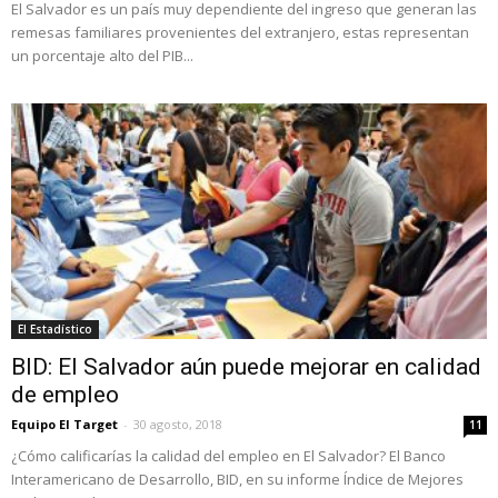
El Salvador es un país muy dependiente del ingreso que generan las
remesas familiares provenientes del extranjero, estas representan
un porcentaje alto del PIB...
El Estadístico
BID: El Salvador aún puede mejorar en calidad
de empleo
Equipo El Target
-
30 agosto, 2018
11
¿Cómo calificarías la calidad del empleo en El Salvador? El Banco
Interamericano de Desarrollo, BID, en su informe Índice de Mejores