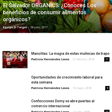
El Salvador ORGANICS: ¿Conoces Los
beneficios de consumir alimentos
orgánicos?
Equipo El Target
-
28 julio, 2017
Manolitas: La magia de estas muñecas de trapo
Patricia Hernández Lovos
-
21 febrero, 2018
11
Oportunidades de crecimiento laboral para
esta semana
Patricia Hernández Lovos
-
14 mayo, 2018
9
Confecciones Domy se abre puertas al
comercio internacional
Patricia Hernández Lovos
-
27 julio, 2018
13