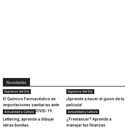
Novedades
Expresso del Día
Expresso del Día
El Químico Farmacéutico en
¡Aprende a hacer el guion de tu
importaciones sanitarias ante
película!
la pandemia del COVID-19
Actualidad y Cultura
Actualidad y Cultura
Lettering, aprende a dibujar
¿Freelancer? Aprende a
letras bonitas
manejar tus finanzas